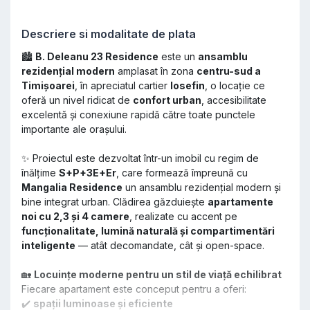
Descriere si modalitate de plata
🏙️
B. Deleanu 23 Residence
este un
ansamblu
rezidențial modern
amplasat în zona
centru-sud a
Timișoarei
, în apreciatul cartier
Iosefin
, o locație ce
oferă un nivel ridicat de
confort urban
, accesibilitate
excelentă și conexiune rapidă către toate punctele
importante ale orașului.
✨ Proiectul este dezvoltat într-un imobil cu regim de
înălțime
S+P+3E+Er
, care formează împreună cu
Mangalia Residence
un ansamblu rezidențial modern și
bine integrat urban. Clădirea găzduiește
apartamente
noi cu 2,3 și 4 camere
, realizate cu accent pe
funcționalitate, lumină naturală și compartimentări
inteligente
— atât decomandate, cât și open-space.
🏡
Locuințe moderne pentru un stil de viață echilibrat
Fiecare apartament este conceput pentru a oferi:
✔️
spații luminoase și eficiente