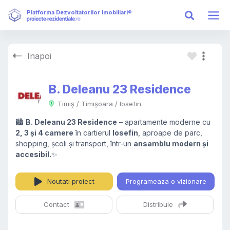
Platforma Dezvoltatorilor Imobiliari®
Inapoi
B. Deleanu 23 Residence
Timiș / Timișoara / Iosefin
🏙️
B. Deleanu 23 Residence
– apartamente moderne cu
2, 3 și 4 camere
în cartierul
Iosefin
, aproape de parc,
shopping, școli și transport, într-un
ansamblu modern și
accesibil.
✨
Noutati
proiect
Programeaza o vizionare
Contact
Distribuie