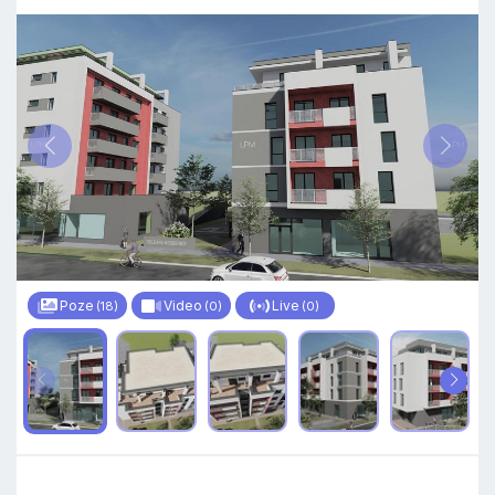
Poze
Video
Live
(18)
(0)
(0)