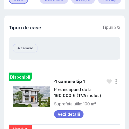
Tipuri de case
Tipuri 2/2
4 camere
Disponibil
4 camere tip 1
Pret incepand de la:
160 000 € (TVA inclus)
Suprafata utila: 100 m²
Vezi detalii