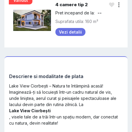
Vandut
4 camere tip 2
Pret incepand de la:
--
Suprafata utila: 160 m²
Vezi detalii
Descriere si modalitate de plata
Lake View Ciorbești – Natura te întâmpină acasă!
Imaginează-ți să locuiești într-un cadru natural de vis,
unde liniștea, aerul curat și peisajele spectaculoase ale
lacului devin parte din rutina zilnică. La
Lake View Ciorbești
, visele tale de a trăi într-un spațiu modern, dar conectat
cu natura, devin realitate!