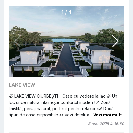
1 / 4
LAKE VIEW
🍃 LAKE VIEW CIURBEȘTI – Case cu vedere la lac 🍃 Un
loc unde natura întâlnește confortul modern!📍 Zonă
liniștită, peisaj natural, perfect pentru relaxare✔️ Două
tipuri de case disponibile 👀 vezi detalii a
...
Vezi mai mult
8 apr. 2025 la 16:50