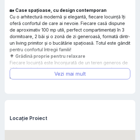
🏡
Case spațioase, cu design contemporan
Cu o arhitectură modernă și elegantă, fiecare locuință îți
oferă confortul de care ai nevoie. Fiecare casă dispune
de aproximativ 100 mp utili, perfect compartimentați în 3
dormitoare, 2 băi și o zonă de zi generoasă, formată dintr-
un living primitor și o bucătărie spațioasă. Totul este gândit
pentru confortul întregii familii!
🌳
Grădină proprie pentru relaxare
Fiecare locuință este înconjurată de un teren generos de
500 mp, ideal pentru amenajarea unui spațiu verde sau
pentru activități în aer liber. Terasa acoperită, cu acces
direct din zona de zi, îți oferă un loc perfect pentru a
savura cafeaua de dimineață sau pentru a organiza mese
cu cei dragi, bucurându-te de priveliștea lacului.
🍃
Armonie cu natura, aproape de oraș
Departe de agitația urbană, dar totuși bine conectat la
facilitățile orașului, complexul
Lake View
îți oferă tot ce ai
Locație Proiect
nevoie pentru o viață echilibrată. Este locul ideal pentru
cei care își doresc să se reconecteze cu natura fără a
renunța la confortul urban.