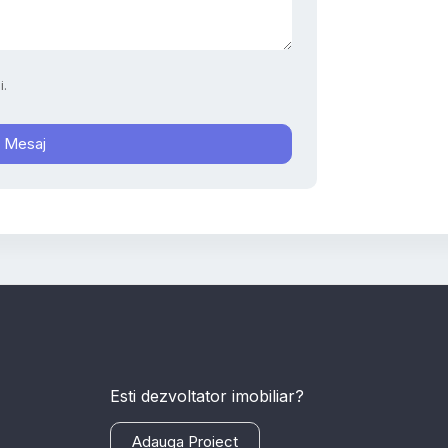
i.
e Mesaj
Esti dezvoltator imobiliar?
Adauga Proiect