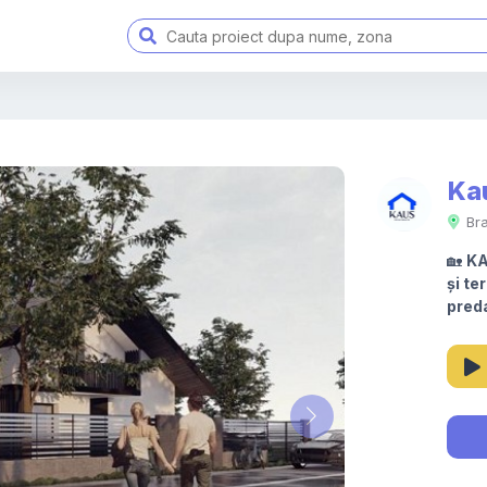
Ka
Br
🏡
KA
și t
preda