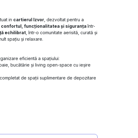
tuat in
cartierul Izvor
, dezvoltat pentru a
d
confortul, funcționalitatea și siguranța
într-
ață echilibrat
, într-o comunitate aerisită, curată și
ult spațiu și relaxare.
rganizare eficientă a spațiului:
aie, bucătărie și living open-space cu ieșire
 completat de spații suplimentare de depozitare