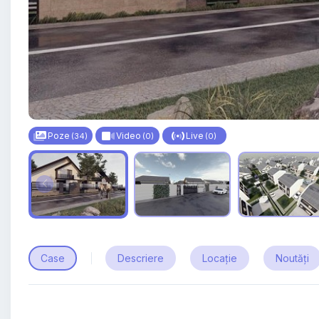
Poze
Video
Live
(34)
(0)
(0)
Case
Descriere
Locație
Noutăți