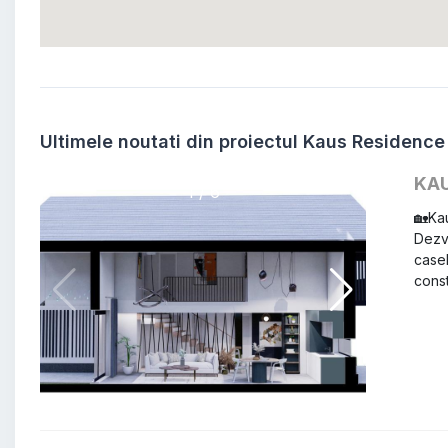
construcției, liniștea și posibilitatea de personalizare se întâl
Modalitate de plata
Se accepta credit
Ultimele noutati din proiectul Kaus Residence
KAU
1 / 6
🏡 K
Dezvo
casel
const