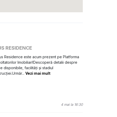
nesc pentru a crea un cămin autentic.
S RESIDENCE
aus Residence este acum prezent pe Platforma
ltatorilor Imobiliari!Descoperă detalii despre
e disponibile, facilități și stadiul
rucției.Urmăr
...
Vezi mai mult
4 mai la 16:30