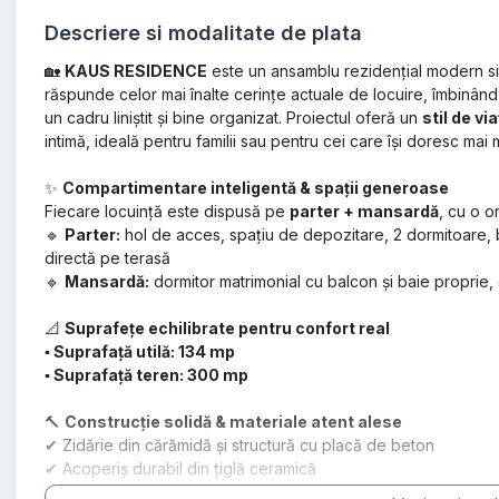
Descriere si modalitate de plata
🏡
KAUS RESIDENCE
este un ansamblu rezidențial modern si
răspunde celor mai înalte cerințe actuale de locuire, îmbinân
un cadru liniștit și bine organizat. Proiectul oferă un
stil de vi
intimă, ideală pentru familii sau pentru cei care își doresc mai m
✨
Compartimentare inteligentă & spații generoase
Fiecare locuință este dispusă pe
parter + mansardă
, cu o o
🔹
Parter:
hol de acces, spațiu de depozitare, 2 dormitoare, b
directă pe terasă
🔹
Mansardă:
dormitor matrimonial cu balcon și baie proprie,
📐
Suprafețe echilibrate pentru confort real
▪️ Suprafață utilă: 134 mp
▪️ Suprafață teren: 300 mp
🔨
Construcție solidă & materiale atent alese
✔ Zidărie din cărămidă și structură cu placă de beton
✔ Acoperiș durabil din țiglă ceramică
✔ Izolație termică eficientă cu polistiren