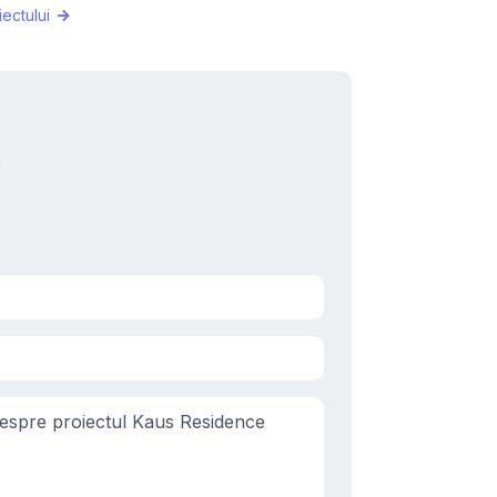
iectului
e