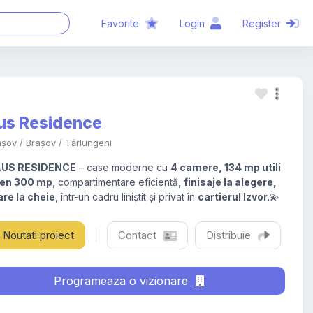
Cauta proiect
Favorite
Login
Register
us Residence
așov / Brașov / Tărlungeni
US RESIDENCE
– case moderne cu
4 camere, 134 mp utili
eren 300 mp
, compartimentare eficientă,
finisaje la alegere,
re la cheie
, într-un cadru liniștit și privat în
cartierul Izvor.
💫
Noutati
proiect
Contact
Distribuie
Programeaza o vizionare